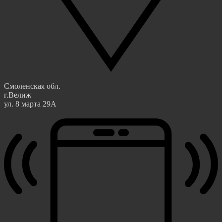
Смоленская обл.
г.Велиж
ул. 8 марта 29А