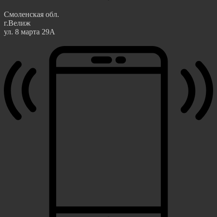
Смоленская обл.
г.Велиж
ул. 8 марта 29А