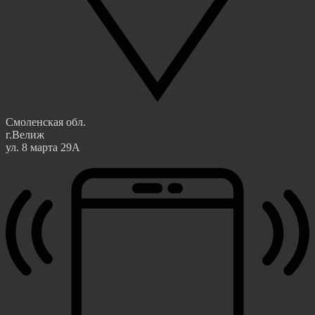
Смоленская обл.
г.Велиж
ул. 8 марта 29А