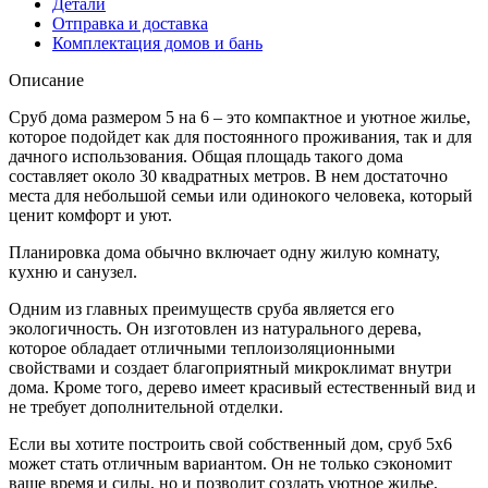
Детали
на
Отправка и доставка
6)
Комплектация домов и бань
в
чашу
Описание
Сруб дома размером 5 на 6 – это компактное и уютное жилье,
которое подойдет как для постоянного проживания, так и для
дачного использования. Общая площадь такого дома
составляет около 30 квадратных метров. В нем достаточно
места для небольшой семьи или одинокого человека, который
ценит комфорт и уют.
Планировка дома обычно включает одну жилую комнату,
кухню и санузел.
Одним из главных преимуществ сруба является его
экологичность. Он изготовлен из натурального дерева,
которое обладает отличными теплоизоляционными
свойствами и создает благоприятный микроклимат внутри
дома. Кроме того, дерево имеет красивый естественный вид и
не требует дополнительной отделки.
Если вы хотите построить свой собственный дом, сруб 5х6
может стать отличным вариантом. Он не только сэкономит
ваше время и силы, но и позволит создать уютное жилье,