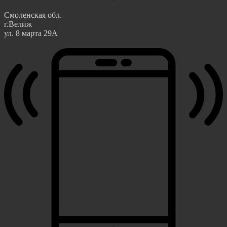
Смоленская обл.
г.Велиж
ул. 8 марта 29А