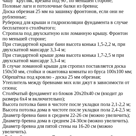
чашу" кругляк, врезана под 90', по меньшей стороне;
Половые лаги и потолочные балки из бревна;
Доска обрезная 25 мм на зашивку фронтонов, если они не
рубленные;
Рубероид для крыши и гидроизоляции фундамента в случае
бесплатного столбчатого;
Стропила под двухскатную или ломанную крышу. Фронтон
по меньшей стороне;
При стандартной крыше бани высота конька 1,5-2,2 м, при
двухскатной мансарде 3,3-4 м;
При стандартной крыше дома высота конька 1,7-2,5 м при
двухскатной мансарде 3,3-4 м;
В случае ломанной крыши для стропил поставляется доска
150x50 мм, стойки и окантовка комнаты из бруса 100x100 мм;
Обрешётка под кровлю - доска 25 мм обрезная;
Утеплитель между бревнами мох или джут в зависимости от
сезона;
Столбчатый фундамент из блоков 20x20x40 см (входит до
размера 6х4 м включительно);
Высота потолка бани в чистоте после укладки пола 2,1-2,2 м;
Высота потолка дома в чистоте после укладки пола 2,4-2,5 м;
Диаметр бревна бани в среднем 22-26 см (можно увеличить);
Диаметр бревна дома в среднем 24-30см (можно увеличить).
Диаметр бревна для пятой стены на 16-20 см (можно
увеличить).