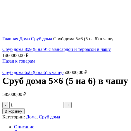
Увеличить
Главная
Дома
Сруб дома
Сруб дома 5×6 (5 на 6) в чашу
Сруб дома 8x9 (8 на 9) с мансардой и террасой в чашу
1460000,00
₽
Назад к товарам
Сруб дома 6x6 (6 на 6) в чашу
600000,00
₽
Сруб дома 5×6 (5 на 6) в чашу
585000,00
₽
Количество
товара
В корзину
Сруб
Категории:
Дома
,
Сруб дома
дома
5x6
Описание
(5