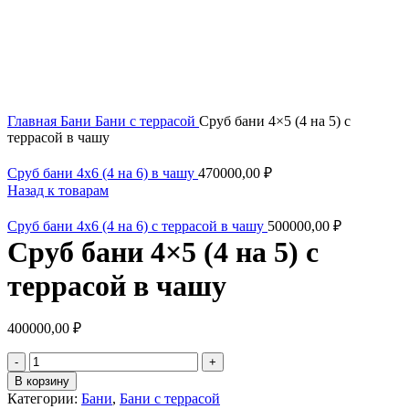
Увеличить
Главная
Бани
Бани с террасой
Сруб бани 4×5 (4 на 5) с
террасой в чашу
Сруб бани 4x6 (4 на 6) в чашу
470000,00
₽
Назад к товарам
Сруб бани 4x6 (4 на 6) с террасой в чашу
500000,00
₽
Сруб бани 4×5 (4 на 5) с
террасой в чашу
400000,00
₽
Количество
товара
В корзину
Сруб
Категории:
Бани
,
Бани с террасой
бани