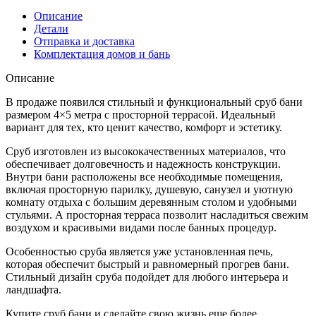
4x5
Описание
(4
Детали
на
Отправка и доставка
5)
Комплектация домов и бань
с
террасой
Описание
в
чашу
В продаже появился стильный и функциональный сруб бани
размером 4×5 метра с просторной террасой. Идеальный
вариант для тех, кто ценит качество, комфорт и эстетику.
Сруб изготовлен из высококачественных материалов, что
обеспечивает долговечность и надежность конструкции.
Внутри бани расположены все необходимые помещения,
включая просторную парилку, душевую, санузел и уютную
комнату отдыха с большим деревянным столом и удобными
стульями. А просторная терраса позволит насладиться свежим
воздухом и красивыми видами после банных процедур.
Особенностью сруба является уже установленная печь,
которая обеспечит быстрый и равномерный прогрев бани.
Стильный дизайн сруба подойдет для любого интерьера и
ландшафта.
Купите сруб бани и сделайте свою жизнь еще более