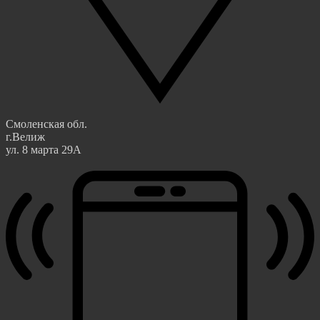
Смоленская обл.
г.Велиж
ул. 8 марта 29А