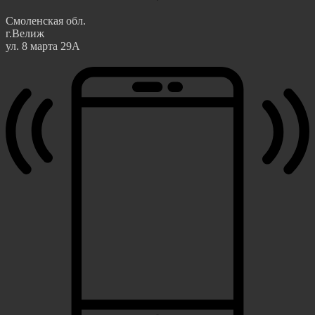
Смоленская обл.
г.Велиж
ул. 8 марта 29А