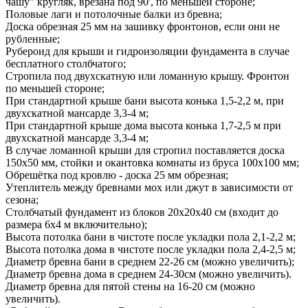
чашу" кругляк, врезана под 90', по меньшей стороне;
Половые лаги и потолочные балки из бревна;
Доска обрезная 25 мм на зашивку фронтонов, если они не
рубленные;
Рубероид для крыши и гидроизоляции фундамента в случае
бесплатного столбчатого;
Стропила под двухскатную или ломанную крышу. Фронтон
по меньшей стороне;
При стандартной крыше бани высота конька 1,5-2,2 м, при
двухскатной мансарде 3,3-4 м;
При стандартной крыше дома высота конька 1,7-2,5 м при
двухскатной мансарде 3,3-4 м;
В случае ломанной крыши для стропил поставляется доска
150x50 мм, стойки и окантовка комнаты из бруса 100x100 мм;
Обрешётка под кровлю - доска 25 мм обрезная;
Утеплитель между бревнами мох или джут в зависимости от
сезона;
Столбчатый фундамент из блоков 20x20x40 см (входит до
размера 6х4 м включительно);
Высота потолка бани в чистоте после укладки пола 2,1-2,2 м;
Высота потолка дома в чистоте после укладки пола 2,4-2,5 м;
Диаметр бревна бани в среднем 22-26 см (можно увеличить);
Диаметр бревна дома в среднем 24-30см (можно увеличить).
Диаметр бревна для пятой стены на 16-20 см (можно
увеличить).