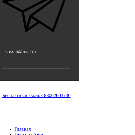
lesosrub@mail.ru
Бесплатный звонок 88002003736
Главная
Цены на бани