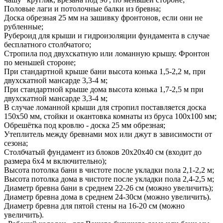
Половые лаги и потолочные балки из бревна;
Доска обрезная 25 мм на зашивку фронтонов, если они не
рубленные;
Рубероид для крыши и гидроизоляции фундамента в случае
бесплатного столбчатого;
Стропила под двухскатную или ломанную крышу. Фронтон
по меньшей стороне;
При стандартной крыше бани высота конька 1,5-2,2 м, при
двухскатной мансарде 3,3-4 м;
При стандартной крыше дома высота конька 1,7-2,5 м при
двухскатной мансарде 3,3-4 м;
В случае ломанной крыши для стропил поставляется доска
150x50 мм, стойки и окантовка комнаты из бруса 100x100 мм;
Обрешётка под кровлю - доска 25 мм обрезная;
Утеплитель между бревнами мох или джут в зависимости от
сезона;
Столбчатый фундамент из блоков 20x20x40 см (входит до
размера 6х4 м включительно);
Высота потолка бани в чистоте после укладки пола 2,1-2,2 м;
Высота потолка дома в чистоте после укладки пола 2,4-2,5 м;
Диаметр бревна бани в среднем 22-26 см (можно увеличить);
Диаметр бревна дома в среднем 24-30см (можно увеличить).
Диаметр бревна для пятой стены на 16-20 см (можно
увеличить).