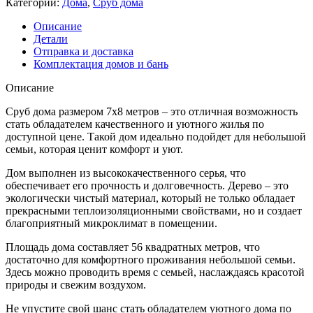
Категории:
Дома
,
Сруб дома
дома
7x8
Описание
(7
Детали
на
Отправка и доставка
8)
Комплектация домов и бань
в
чашу
Описание
Сруб дома размером 7х8 метров – это отличная возможность
стать обладателем качественного и уютного жилья по
доступной цене. Такой дом идеально подойдет для небольшой
семьи, которая ценит комфорт и уют.
Дом выполнен из высококачественного серья, что
обеспечивает его прочность и долговечность. Дерево – это
экологически чистый материал, который не только обладает
прекрасными теплоизоляционными свойствами, но и создает
благоприятный микроклимат в помещении.
Площадь дома составляет 56 квадратных метров, что
достаточно для комфортного проживания небольшой семьи.
Здесь можно проводить время с семьей, наслаждаясь красотой
природы и свежим воздухом.
Не упустите свой шанс стать обладателем уютного дома по