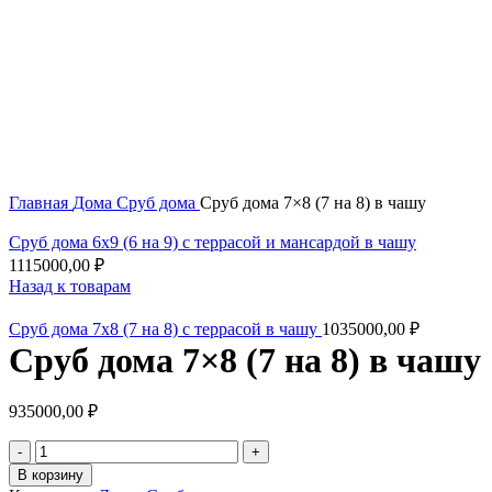
Увеличить
Главная
Дома
Сруб дома
Сруб дома 7×8 (7 на 8) в чашу
Сруб дома 6x9 (6 на 9) с террасой и мансардой в чашу
1115000,00
₽
Назад к товарам
Сруб дома 7x8 (7 на 8) с террасой в чашу
1035000,00
₽
Сруб дома 7×8 (7 на 8) в чашу
935000,00
₽
Количество
товара
В корзину
Сруб