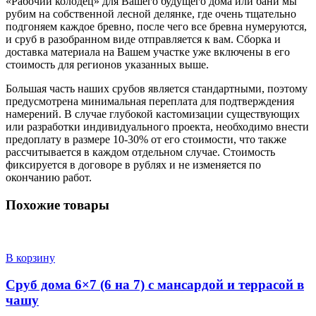
«Рабочий колодец» для Вашего будущего дома или бани мы
рубим на собственной лесной делянке, где очень тщательно
подгоняем каждое бревно, после чего все бревна нумеруются,
и сруб в разобранном виде отправляется к вам. Сборка и
доставка материала на Вашем участке уже включены в его
стоимость для регионов указанных выше.
Большая часть наших срубов является стандартными, поэтому
предусмотрена минимальная переплата для подтверждения
намерений. В случае глубокой кастомизации существующих
или разработки индивидуального проекта, необходимо внести
предоплату в размере 10-30% от его стоимости, что также
рассчитывается в каждом отдельном случае. Стоимость
фиксируется в договоре в рублях и не изменяется по
окончанию работ.
Похожие товары
В корзину
Сруб дома 6×7 (6 на 7) с мансардой и террасой в
чашу