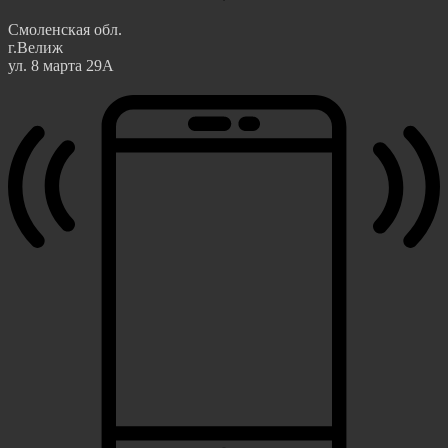
Смоленская обл.
г.Велиж
ул. 8 марта 29А