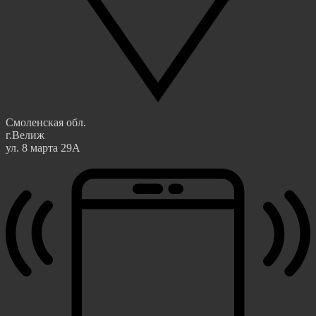
Смоленская обл.
г.Велиж
ул. 8 марта 29А