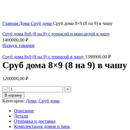
Увеличить
Главная
Дома
Сруб дома
Сруб дома 8×9 (8 на 9) в чашу
Сруб дома 8x8 (8 на 8) с террасой и мансардой в чашу
1400000,00
₽
Назад к товарам
Сруб дома 8x9 (8 на 9) с террасой в чашу
1380000,00
₽
Сруб дома 8×9 (8 на 9) в чашу
1200000,00
₽
Количество
товара
В корзину
Сруб
Категории:
Дома
,
Сруб дома
дома
8x9
Описание
(8
Детали
на
Отправка и доставка
9)
Комплектация домов и бань