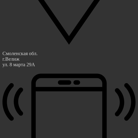
Смоленская обл.
г.Велиж
ул. 8 марта 29А