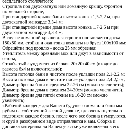
бесплатного столбчатого;
Стропила под двухскатную или ломанную крышу. Фронтон
по меньшей стороне;
При стандартной крыше бани высота конька 1,5-2,2 м, при
двухскатной мансарде 3,3-4 м;
При стандартной крыше дома высота конька 1,7-2,5 м при
двухскатной мансарде 3,3-4 м;
В случае ломанной крыши для стропил поставляется доска
150x50 мм, стойки и окантовка комнаты из бруса 100x100 мм;
Обрешётка под кровлю - доска 25 мм обрезная;
Утеплитель между бревнами мох или джут в зависимости от
сезона;
Столбчатый фундамент из блоков 20x20x40 см (входит до
размера 6х4 м включительно);
Высота потолка бани в чистоте после укладки пола 2,1-2,2 м;
Высота потолка дома в чистоте после укладки пола 2,4-2,5 м;
Диаметр бревна бани в среднем 22-26 см (можно увеличить);
Диаметр бревна дома в среднем 24-30см (можно увеличить).
Диаметр бревна для пятой стены на 16-20 см (можно
увеличить).
«Рабочий колодец» для Вашего будущего дома или бани мы
рубим на собственной лесной делянке, где очень тщательно
подгоняем каждое бревно, после чего все бревна нумеруются,
и сруб в разобранном виде отправляется к вам. Сборка и
доставка материала на Вашем участке уже включены в его