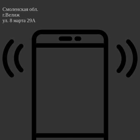
Смоленская обл.
г.Велиж
ул. 8 марта 29А